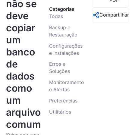
PDF
não se
Categorias
deve
Compartilhar
Todas
copiar
Backup e
Restauração
um
Configurações
banco
e Instalações
de
Erros e
Soluções
dados
Monitoramento
como
e Alertas
um
Preferências
arquivo
Utilitários
comum
Selecione uma