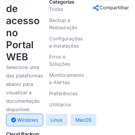
Categorias
de
Compartilhar
Todas
acesso
Backup e
Restauração
no
Configurações
Portal
e Instalações
WEB
Erros e
Soluções
Selecione uma
Monitoramento
das plataformas
e Alertas
abaixo para
visualizar a
Preferências
documentação
Utilitários
disponível.
Windows
Linux
MacOS
Cloud Backup: