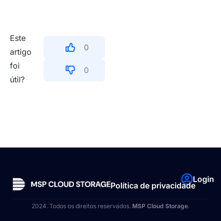
Este
0
artigo
foi
0
útil?
Login
Política de privacidade
2024. Todos os direitos reservados.
MSP Cloud Storage
.