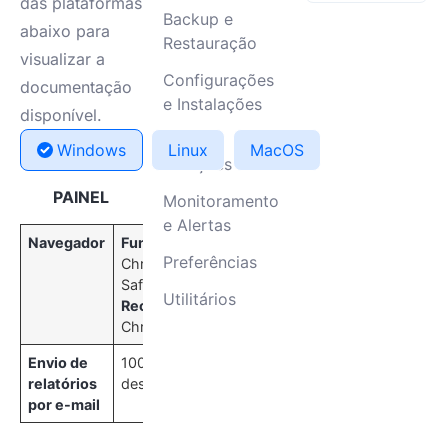
das plataformas
Backup e
abaixo para
Restauração
visualizar a
Configurações
documentação
e Instalações
disponível.
Erros e
Windows
Linux
MacOS
Soluções
PAINEL
Monitoramento
e Alertas
Navegador
Funciona:
Preferências
Chrome, Edge,
Safari, Firefox.
Utilitários
Recomendamos:
Chrome.
Envio de
100 por dia, por
relatórios
destinatário
por e-mail