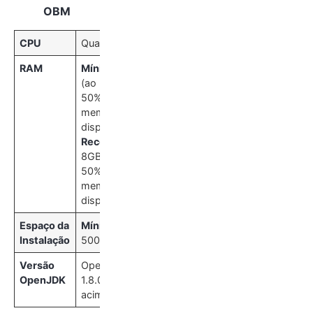
OBM
CPU
Quad Core
RAM
Mínimo
: 4GB
(ao menos
50% de
memória
disponível)
Recomendado
:
8GB (ao menos
50% de
memória
disponível)
Espaço da
Mínimo
:
Instalação
500MB
Versão
OpenJDK
OpenJDK
1.8.0u181 ou
acima