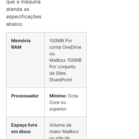
que a máquina
atenda as
especificações
abaixo.
Memória
100MB Por
RAM
conta OneDrive
ou
Mailbox 150MB
Por conjunto
de Sites
SharePoint
Processador
Mínimo:
Octa
Core ou
superior
Espaço livre
Volume da
em disco
maior Mailbox
ou site de