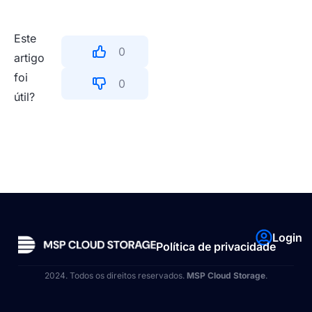
Este
0
artigo
foi
0
útil?
Login
Política de privacidade
2024. Todos os direitos reservados.
MSP Cloud Storage
.