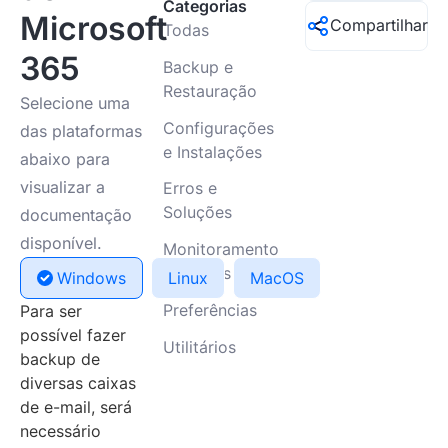
Categorias
Microsoft
Compartilhar
Todas
365
Backup e
Restauração
Selecione uma
Configurações
das plataformas
e Instalações
abaixo para
visualizar a
Erros e
Soluções
documentação
disponível.
Monitoramento
e Alertas
Windows
Linux
MacOS
Preferências
Para ser
possível fazer
Utilitários
backup de
diversas caixas
de e-mail, será
necessário