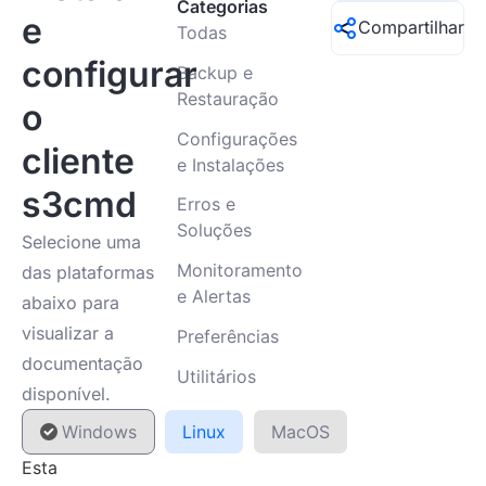
Categorias
e
Compartilhar
Todas
configurar
Backup e
Restauração
o
Configurações
cliente
e Instalações
s3cmd
Erros e
Soluções
Selecione uma
Monitoramento
das plataformas
e Alertas
abaixo para
visualizar a
Preferências
documentação
Utilitários
disponível.
Windows
Linux
MacOS
Esta