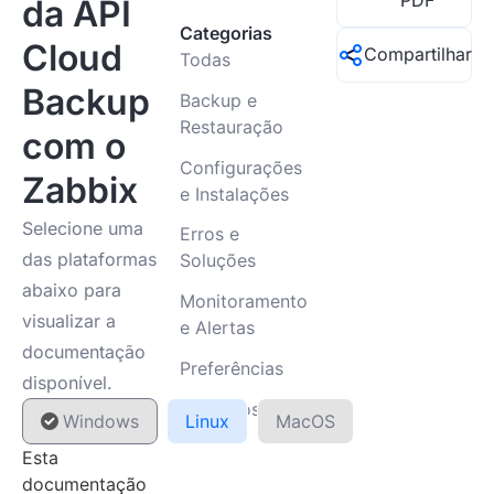
PDF
da API
Categorias
Cloud
Compartilhar
Todas
Backup
Backup e
Restauração
com o
Configurações
Zabbix
e Instalações
Selecione uma
Erros e
das plataformas
Soluções
abaixo para
Monitoramento
visualizar a
e Alertas
documentação
Preferências
disponível.
Utilitários
Windows
Linux
MacOS
Esta
documentação