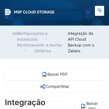
Início
Configurações e
Integração da
Instalações
API Cloud
Monitoramento e Alertas
Backup com o
Utilitários
Zabbix
Baixar PDF
Compartilhar
Integração
Baixar