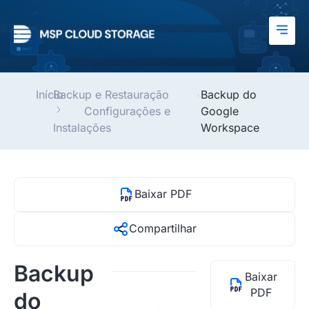
Início
Backup e Restauração
Backup do
Configurações e
Google
Instalações
Workspace
Baixar PDF
Compartilhar
Backup
Baixar
PDF
do