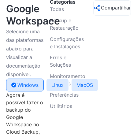
Categorias
Google
Compartilhar
Todas
Workspace
Backup e
Restauração
Selecione uma
Configurações
das plataformas
e Instalações
abaixo para
visualizar a
Erros e
Soluções
documentação
disponível.
Monitoramento
e Alertas
Windows
Linux
MacOS
Preferências
Agora é
possível fazer o
Utilitários
backup do
Google
Workspace no
Cloud Backup,